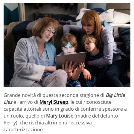
Grande novità di questa seconda stagione di
Big Little
Lies
è l’arrivo di
Meryl Streep
, le cui riconosciute
capacità attoriali sono in grado di conferire spessore a
un ruolo, quello di
Mary Louise
(madre del defunto
Perry), che rischia altrimenti l’eccessiva
caratterizzazione.