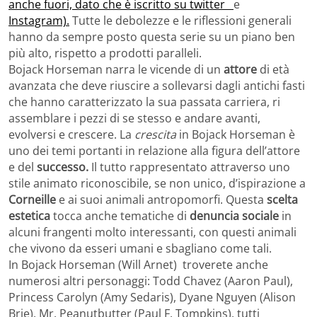
anche fuori, dato che è iscritto su twitter
e
Instagram).
Tutte le debolezze e le riflessioni generali
hanno da sempre posto questa serie su un piano ben
più alto, rispetto a prodotti paralleli.
Bojack Horseman narra le vicende di un
attore
di età
avanzata che deve riuscire a sollevarsi dagli antichi fasti
che hanno caratterizzato la sua passata carriera, ri
assemblare i pezzi di se stesso e andare avanti,
evolversi e crescere. La
crescita
in Bojack Horseman è
uno dei temi portanti in relazione alla figura dell’attore
e del
successo.
Il tutto rappresentato attraverso uno
stile animato riconoscibile, se non unico, d’ispirazione a
Corneille
e ai suoi animali antropomorfi. Questa
scelta
estetica
tocca anche tematiche di
denuncia sociale
in
alcuni frangenti molto interessanti, con questi animali
che vivono da esseri umani e sbagliano come tali.
In Bojack Horseman (Will Arnet) troverete anche
numerosi altri personaggi: Todd Chavez (Aaron Paul),
Princess Carolyn (Amy Sedaris), Dyane Nguyen (Alison
Brie), Mr. Peanutbutter (Paul F. Tompkins), tutti