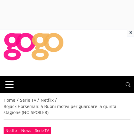
×
/
/
/
Home
Serie TV
Netflix
Bojack Horseman: 5 Buoni motivi per guardare la quinta
stagione (NO SPOILER)
Netflix
News
Serie TV