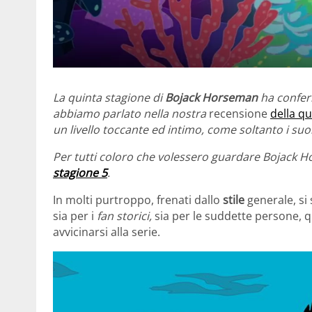
La quinta stagion
e di
Bojack
Horseman
ha confer
abbiamo parlato nella nostra
recensione
della q
u
un livello toccante ed intimo, come soltanto i suo
Per tutti coloro che volessero guardare Bojack 
stagione 5
.
In molti purtroppo, frenati dallo
stile
generale, si
sia per i
fan storici,
sia per le suddette persone, q
avvicinarsi alla serie.