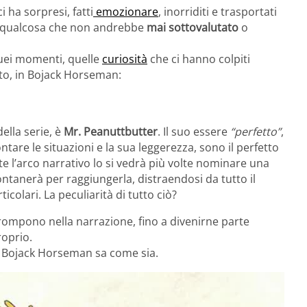
 ha sorpresi, fatti
emozionare
, inorriditi e trasportati
qualcosa che non andrebbe
mai sottovalutato
o
ei momenti, quelle
curiosità
che ci hanno colpiti
o, in Bojack Horseman:
ella serie, è
Mr. Peanuttbutter
. Il suo essere
“perfetto”
,
tare le situazioni e la sua leggerezza, sono il perfetto
 l’arco narrativo lo si vedrà più volte nominare una
lontanerà per raggiungerla, distraendosi da tutto il
colari. La peculiarità di tutto ciò?
irrompono nella narrazione, fino a divenirne parte
roprio.
i Bojack Horseman sa come sia.