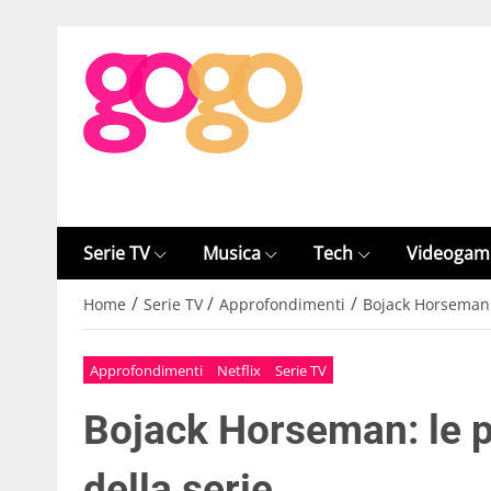
Serie TV
Musica
Tech
Videogam
/
/
/
Home
Serie TV
Approfondimenti
Bojack Horseman:
Approfondimenti
Netflix
Serie TV
Bojack Horseman: le 
della serie