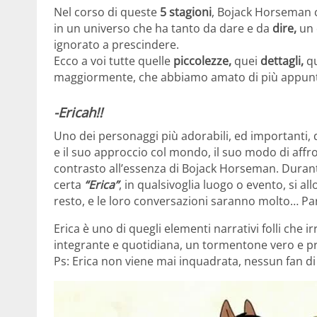
Nel corso di queste
5 stagioni
, Bojack Horseman ci
in un universo che ha tanto da dare e da
dire,
un 
ignorato a prescindere.
Ecco a voi tutte quelle
piccolezze,
quei
dettagli,
qu
maggiormente, che abbiamo amato di più appunt
-Ericah!!
Uno dei personaggi più adorabili, ed importanti, d
e il suo approccio col mondo, il suo modo di affron
contrasto all’essenza di Bojack Horseman. Durante
certa
“Erica”
, in qualsivoglia luogo o evento, si al
resto, e le loro conversazioni saranno molto… Parti
Erica è uno di quegli elementi narrativi folli che 
integrante e quotidiana, un tormentone vero e p
Ps: Erica non viene mai inquadrata, nessun fan d