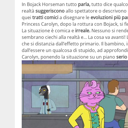
In Bojack Horseman tutto
parla,
tutto dice qualcos
realtà
suggeriscono
allo spettatore o descrivono 
quei
tratti comici
a disegnare le
evoluzioni più pa
Princess Carolyn, dopo la rottura con Bojack, si 
La situazione è comica e
irreale.
Nessuno si rende 
sembrano ciechi alla realtà e… La cosa va avanti! 
che si distanzia dall’effetto primario. Il bambin
dall’essere un qualcosa di stupido, ad approfondi
Carolyn, ponendo la situazione su un piano
serio