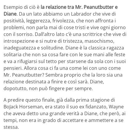
Esempio di ciò è
la relazione tra Mr. Peanutbutter e
Diane
. Da un lato abbiamo un Labrador che vive di
positività, leggerezza, frivolezza, che non affronta i
problemi, non parla mai di cose tristi e vive ogni giorno
con il sorriso. Dall’altro lato c’è una scrittrice che vive di
introspezione e si nutre di tristezza, masochismo,
inadeguatezza e solitudine. Diane è la classica ragazza
solitaria che non sa cosa fare con le sue mani alle feste
e va a rifugiarsi sul tetto per starsene da sola con i suoi
pensieri. Allora cosa ci fa una come lei con uno come
Mr. Peanutbutter? Sembra proprio che la loro sia una
relazione destinata a finire e così sarà. Diane,
dopotutto, non può fingere per sempre.
A predire questo finale, già dalla prima stagione di
BoJack Horseman, era stato il suo ex fidanzato, Wayne
che aveva detto una grande verità a Diane, che però, ai
tempi, non era in grado di accettare e ammettere a se
stessa.