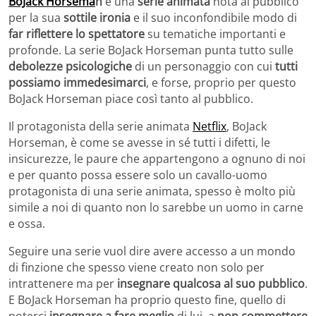
BoJack Horsema
n
è una
serie animata
nota al pubblico
per la sua
sottile ironia
e il suo inconfondibile modo di
far riflettere lo spettatore
su tematiche importanti e
profonde. La serie BoJack Horseman punta tutto sulle
debolezze psicologiche
di un personaggio con
cui
tutti
possiamo immedesimarci
, e forse, proprio per questo
BoJack Horseman piace così tanto al pubblico.
Il protagonista della serie animata
Netflix
, BoJack
Horseman, è come se avesse in sé tutti i difetti, le
insicurezze, le paure che appartengono a ognuno di noi
e per quanto possa essere solo un cavallo-uomo
protagonista di una serie animata, spesso è molto più
simile a noi di quanto non lo sarebbe un uomo in carne
e ossa.
Seguire una serie vuol dire avere accesso a un mondo
di finzione che spesso viene creato non solo per
intrattenere ma per
insegnare qualcosa al suo pubblico
.
E BoJack Horseman ha proprio questo fine, quello di
poterci
insegnare a fare meglio
di lui, a
non commettere