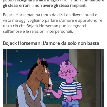
gli stessi errori
, a
non avere gli stessi rimpianti
.
BoJack Horseman ha tanto da dirci da diversi punti di
vista ma oggi vogliamo parlare d’amore e approfondire
tutto ciò che BoJack Horseman può insegnarci
sull’amore e le relazioni interpersonali.
BoJack Horseman: L’amore da solo non basta