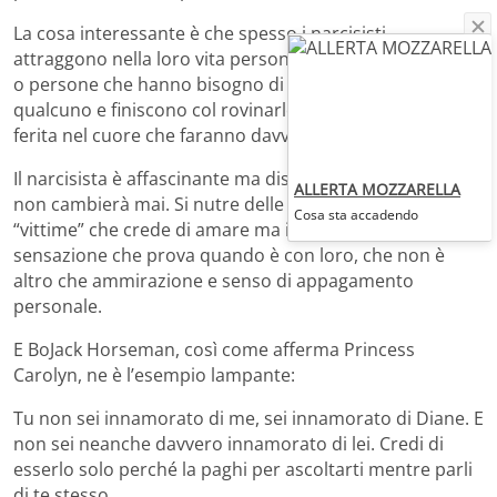
La cosa interessante è che spesso i narcisisti
attraggono nella loro vita persone empatiche, sensibili
o persone che hanno bisogno di prendersi cura di
qualcuno e finiscono col rovinarle e creare in loro una
ferita nel cuore che faranno davvero fatica a far guarire.
Il narcisista è affascinante ma distruttivo per chiunque e
ALLERTA MOZZARELLA
non cambierà mai. Si nutre delle attenzioni delle sue
Cosa sta accadendo
“vittime” che crede di amare ma in realtà ama solo la
sensazione che prova quando è con loro, che non è
altro che ammirazione e senso di appagamento
personale.
E BoJack Horseman, così come afferma Princess
Carolyn, ne è l’esempio lampante:
Tu non sei innamorato di me, sei innamorato di Diane. E
non sei neanche davvero innamorato di lei. Credi di
esserlo solo perché la paghi per ascoltarti mentre parli
di te stesso.