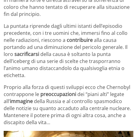
in maniera forte e diretta attraverso la sofferenza di
coloro che hanno tentato di recuperare alla situazione
fin dal principio.
La puntata riprende dagli ultimi istanti dell’episodio
precedente, con i tre uomini che, immersi fino al collo
nelle radiazioni, riescono a
contribuire
alla causa
portando ad una diminuzione del pericolo generale. Il
loro
sacrificarsi
della causa è soltanto la punta
dell’iceberg di una serie di scelte che trasporranno
l’animo umano distaccandolo da qualsivoglia etnia o
etichetta.
Proprio alla forza di questi sviluppi ecco che Chernobyl
contrappone le
preoccupazioni
dei “piani alti” legate
all’
immagine
della Russia e al controllo spasmodico
delle notizie su quanto accaduto alla centrale nucleare.
Mantenere il potere prima di ogni altra cosa, anche a
discapito della vita…