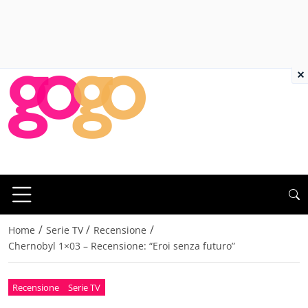
×
/
/
/
Home
Serie TV
Recensione
Chernobyl 1×03 – Recensione: “Eroi senza futuro”
Recensione
Serie TV