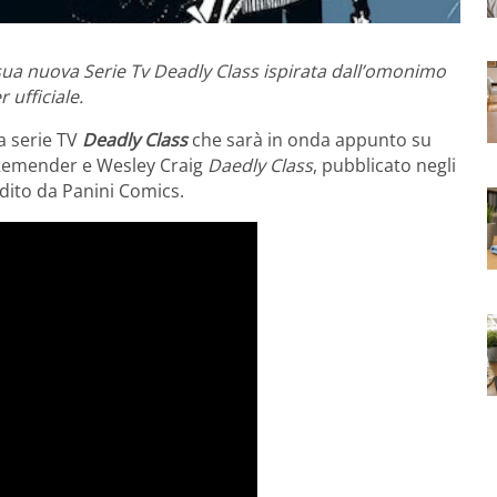
sua nuova Serie Tv Deadly Class ispirata dall’omonimo
 ufficiale.
la serie TV
Deadly Class
che sarà in onda appunto su
ck Remender e Wesley Craig
Daedly Class
, pubblicato negli
 edito da Panini Comics.