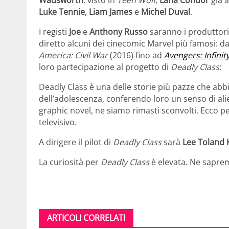
Luke Tennie
,
Liam James
e
Michel Duval
.
I registi
Joe
e
Anthony Russo
saranno i produttori
diretto alcuni dei cinecomic Marvel più famosi: d
America: Civil War
(2016) fino ad
Avengers: Infinit
loro partecipazione al progetto di
Deadly Class
:
Deadly Class è una delle storie più pazze che abbi
dell’adolescenza, conferendo loro un senso di al
graphic novel, ne siamo rimasti sconvolti. Ecco 
televisivo.
A dirigere il pilot di
Deadly Class
sarà
Lee Toland 
La curiosità per
Deadly Class
è elevata. Ne saprem
ARTICOLI CORRELATI