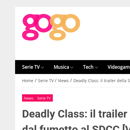
Serie TV
Musica
Tech
Videogam
/
/
/
Home
Serie TV
News
Deadly Class: il trailer della
News
Serie TV
Deadly Class: il trailer
dal fumetto al SDCC [