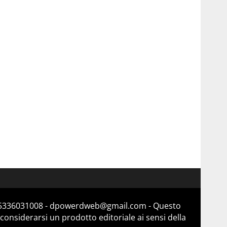
a 15336031008 - dpowerdweb@gmail.com - Questo
considerarsi un prodotto editoriale ai sensi della