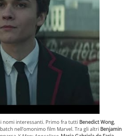
si nomi interessanti. Primo fra tutti
Benedict Wong
,
atch nell’omonimo film Marvel. Tra gli altri
Benjamin
apparsa
X-Men: Apocalisse
,
Maria Gabriela de Faria
,