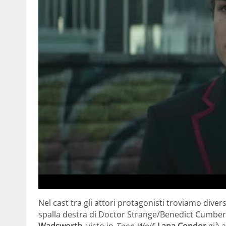
Nel cast tra gli attori protagonisti troviamo diver
spalla destra di Doctor Strange/Benedict Cumberb
Wadsworth
, visto in
Teen Wolf
,
Lana Condor
già 