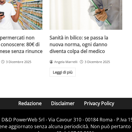
upermercati non
Sanità in bilico: se passa la
i conoscere: 80€ di
nuova norma, ogni danno
 mese senza rinunce
diventa colpa del medico
3 Dicembre 2025
Angela Marrelli
3 Dicembre 2025
Leggi di più
Redazione
Disclaimer
Privacy Policy
i D&D PowerWeb Srl - Via Cavour 310 - 00184 Roma - P.Iv
iene aggiornato senza alcuna periodicità. Non può pertanto 