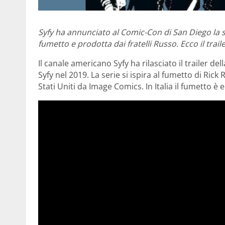
Syfy ha annunciato al Comic-Con di San Diego la 
fumetto e prodotta dai fratelli Russo. Ecco il trailer
Il canale americano Syfy ha rilasciato il trailer del
Syfy nel 2019. La serie si ispira al fumetto di Ri
Stati Uniti da Image Comics. In Italia il fumetto è