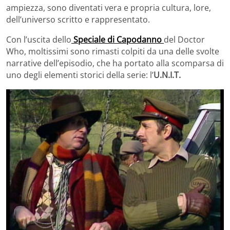
ampiezza, sono diventati vera e propria cultura, lore,
dell’universo scritto e rappresentato.
Con l’uscita dello
Speciale di Capodanno
del Doctor
Who, moltissimi sono rimasti colpiti da una delle svolte
narrative dell’episodio, che ha portato alla scomparsa di
uno degli elementi storici della serie: l’
U.N.I.T.