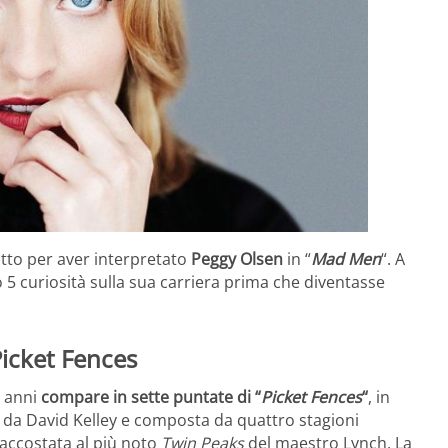
tto per aver interpretato
Peggy Olsen
in “
Mad Men
“. A
 5 curiosità sulla sua carriera prima che diventasse
Picket Fences
0 anni
compare in sette puntate di “
Picket Fences
“
, in
a da David Kelley e composta da quattro stagioni
e accostata al più noto
Twin Peaks
del maestro Lynch. La