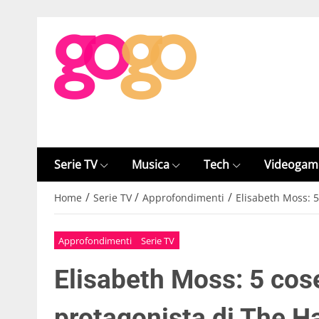
Serie TV
Musica
Tech
Videogam
/
/
/
Home
Serie TV
Approfondimenti
Elisabeth Moss: 5
Approfondimenti
Serie TV
Elisabeth Moss: 5 cos
protagonista di The H