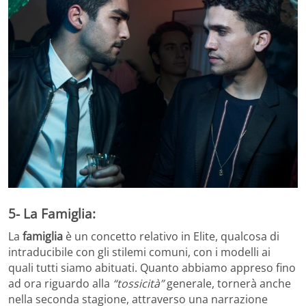
5- La Famiglia:
La
famiglia
è un concetto relativo in Elite, qualcosa di
intraducibile con gli stilemi comuni, con i modelli ai
quali tutti siamo abituati. Quanto abbiamo appreso fino
ad ora riguardo alla
“tossicità”
generale, tornerà anche
nella seconda stagione, attraverso una narrazione