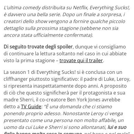
L’ultima comedy distribuita su Netflix, Everything Sucks!,
è davvero una bella serie. Dopo un finale a sorpresa, i
creatori dello show vengono a fornire qualche piccolo
dettaglio sulla prossima stagione (sebbene non sia
ancora stata ufficialmente confermata).
Di seguito trovate degli spoiler
, dunque vi consigliamo
di continuare la lettura soltanto nel caso in cui abbiate
visto la prima stagione –
trovate qui il trailer
.
La season 1 di Everything Sucks! si è conclusa con un
cliffhanger piuttosto significativo: il padre di Luke, Leroy,
si ripresenta inaspettatamente dopo anni. A proposito
di ciò che questo significherà per il protagonista e sua
madre Sherri, il co-creatore Ben York Jones avrebbe
detto a
TV Guide
:
“È una domanda che ci stiamo
ponendo proprio adesso. Nonostante Leroy ci venga
presentato come una persona non molto affabile, un
uomo da cui Luke e Sherri si sono allontanati,
lui e suo
figlio hanno molte cose in comune
, nel bene e nel male”
.