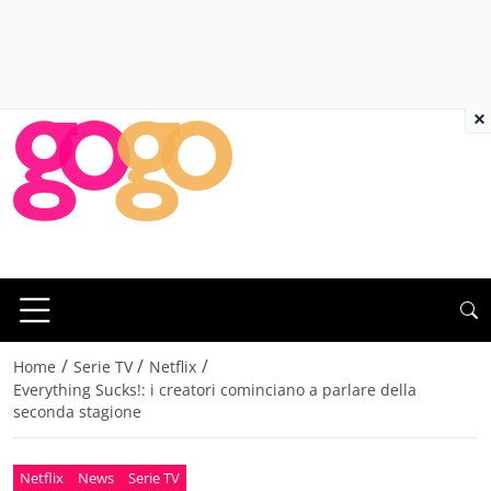
×
/
/
/
Home
Serie TV
Netflix
Everything Sucks!: i creatori cominciano a parlare della
seconda stagione
Netflix
News
Serie TV