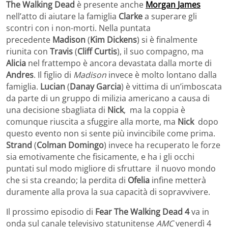
The Walking Dead
è presente anche
Morgan
James
nell’atto di aiutare la famiglia
Clarke
a superare gli
scontri con i non-morti. Nella puntata
precedente
Madison
(
Kim
Dickens
) si è finalmente
riunita con
Travis
(
Cliff Curtis
), il suo compagno, ma
Alicia
nel frattempo
è ancora devastata dalla morte di
Andres
. Il figlio di
Madison
invece è molto lontano dalla
famiglia.
Lucian
(
Danay
Garcia
) è vittima di un’imboscata
da parte di un gruppo di milizia americano a causa di
una decisione sbagliata di
Nick
, ma la coppia è
comunque riuscita a sfuggire alla morte, ma
Nick
dopo
questo evento non si sente più invincibile come prima.
Strand
(
Colman
Domingo
) invece ha recuperato le forze
sia emotivamente che fisicamente, e ha i gli occhi
puntati sul modo migliore di sfruttare il nuovo mondo
che si sta creando; la perdita di
Ofelia
infine metterà
duramente alla prova la sua capacità di sopravvivere.
Il prossimo episodio di
Fear The Walking Dead 4
va in
onda sul canale televisivo statunitense
AMC
venerdì 4