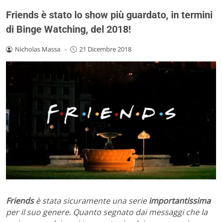
Friends è stato lo show più guardato, in termini
di Binge Watching, del 2018!
Nicholas Massa
-
21 Dicembre 2018
Friends
è stata sicuramente una serie
importantissima
per il suo genere. Quanto segnato dai messaggi che la