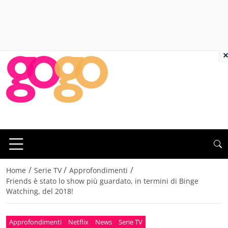
×
/
/
/
Home
Serie TV
Approfondimenti
Friends è stato lo show più guardato, in termini di Binge
Watching, del 2018!
Approfondimenti
Netflix
News
Serie TV