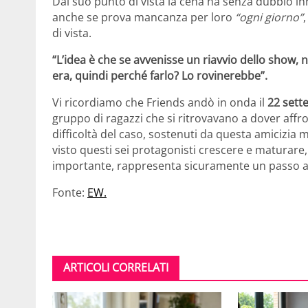
Dal suo punto di vista la cena ha senza dubbio inn
anche se prova mancanza per loro
“ogni giorno”
di vista.
“L’idea è che se avvenisse un riavvio dello show
era, quindi perché farlo? Lo rovinerebbe”.
Vi ricordiamo che Friends andò in onda il
22 sett
gruppo di ragazzi che si ritrovavano a dover affro
difficoltà del caso, sostenuti da questa amicizia 
visto questi sei protagonisti crescere e maturar
importante, rappresenta sicuramente un passo av
Fonte:
EW.
ARTICOLI CORRELATI