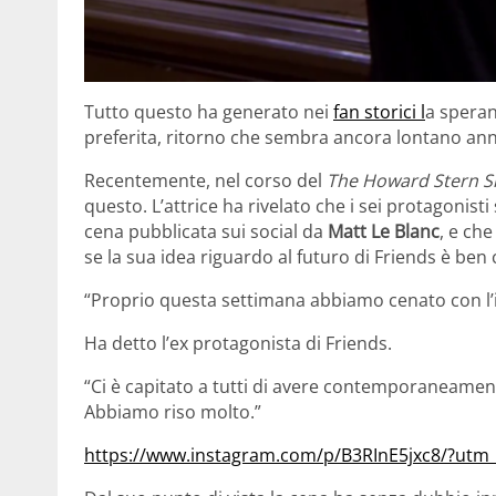
Tutto questo ha generato nei
fan storici l
a speran
preferita, ritorno che sembra ancora lontano anni 
Recentemente, nel corso del
The Howard Stern 
questo. L’attrice ha rivelato che i sei protagonist
cena pubblicata sui social da
Matt Le Blanc
, e ch
se la sua idea riguardo al futuro di Friends è ben 
“Proprio questa settimana abbiamo cenato con l’
Ha detto l’ex protagonista di Friends.
“Ci è capitato a tutti di avere contemporaneament
Abbiamo riso molto.”
https://www.instagram.com/p/B3RInE5jxc8/?ut