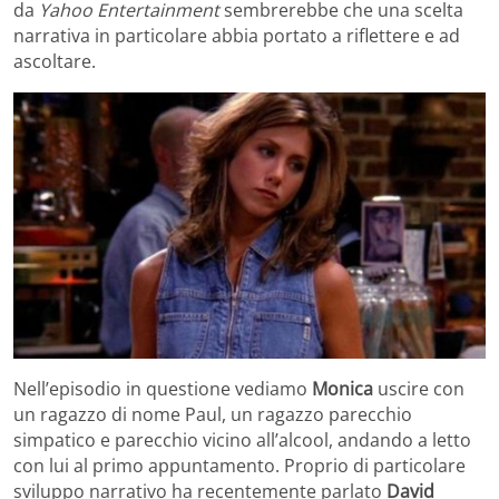
da
Yahoo Entertainment
sembrerebbe che una scelta
narrativa in particolare abbia portato a riflettere e ad
ascoltare.
Nell’episodio in questione vediamo
Monica
uscire con
un ragazzo di nome Paul, un ragazzo parecchio
simpatico e parecchio vicino all’alcool, andando a letto
con lui al primo appuntamento. Proprio di particolare
sviluppo narrativo ha recentemente parlato
David