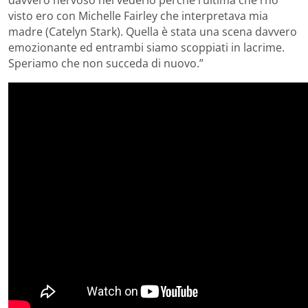
davvero nervoso nel vederlo perchè l’ultima che l’ho
visto ero con Michelle Fairley che interpretava mia
madre (Catelyn Stark). Quella è stata una scena davvero
emozionante ed entrambi siamo scoppiati in lacrime.
Speriamo che non succeda di nuovo.”