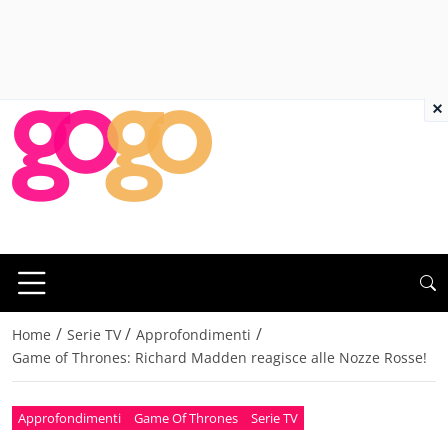
×
/
/
/
Home
Serie TV
Approfondimenti
Game of Thrones: Richard Madden reagisce alle Nozze Rosse!
Approfondimenti
Game Of Thrones
Serie TV