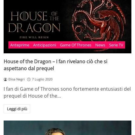
Anteprime
Anticipazioni
Game Of Thrones
News
Serie TV
House of the Dragon – I fan rivelano ciò che si
aspettano dal prequel
Elisa Negri
7 Luglio 2020
I fan di Game of Thrones sono fortemente entusiasti del
prequel di House of the…
Leggi di più