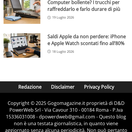
Computer bollente? I trucchi per
raffreddarlo e farlo durare di più
19 Luglio 2026
Saldi Apple da non perdere: iPhone
e Apple Watch scontati fino all’80%
18 Luglio 2026
Redazione
Disclaimer
Privacy Policy
Copyright © 2025 Gogomagazine.it proprietà di D&D
PowerWeb Srl - Via Cavour 310 - 00184 Roma - P.Iva
15336031008 - dpowerdweb@gmail.com - Questo blog
non è una testata giornalistica, in quanto viene
aggiornato senza alcuna periodicità. Non può pertanto