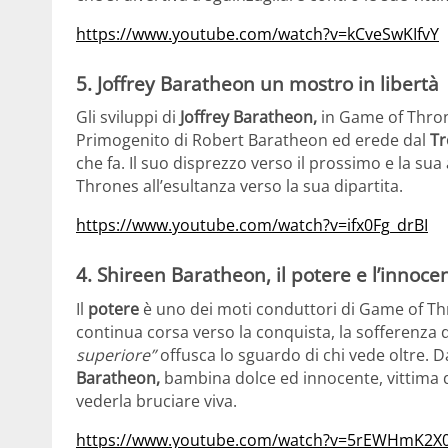
https://www.youtube.com/watch?v=kCveSwKIfvY
5. Joffrey Baratheon un mostro in libertà
Gli sviluppi di
Joffrey Baratheon,
in Game of Thron
Primogenito di Robert Baratheon ed erede dal
Tr
che fa. Il suo disprezzo verso il prossimo e la 
Thrones all’esultanza verso la sua dipartita.
https://www.youtube.com/watch?v=ifx0Fg_drBI
4. Shireen Baratheon, il potere e l’innoce
Il
potere
è uno dei moti conduttori di Game of Thr
continua corsa verso la conquista, la sofferenza di
superiore”
offusca lo sguardo di chi vede oltre. D
Baratheon,
bambina dolce ed innocente, vittima
vederla bruciare viva.
https://www.youtube.com/watch?v=5rEWHmK2X