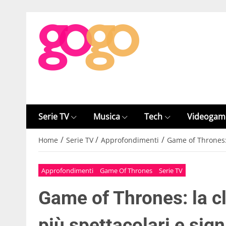
Serie TV
Musica
Tech
Videogam
/
/
/
Home
Serie TV
Approfondimenti
Game of Thrones: l
Approfondimenti
Game Of Thrones
Serie TV
Game of Thrones: la cl
più spettacolari e sign