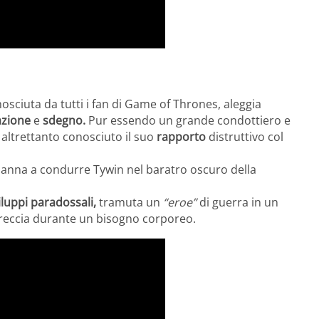
osciuta da tutti i fan di Game of Thrones, aleggia
zione
e
sdegno.
Pur essendo un grande condottiero e
è altrettanto conosciuto il suo
rapporto
distruttivo col
danna a condurre Tywin nel baratro oscuro della
iluppi paradossali,
tramuta un
“eroe”
di guerra in un
freccia durante un bisogno corporeo.