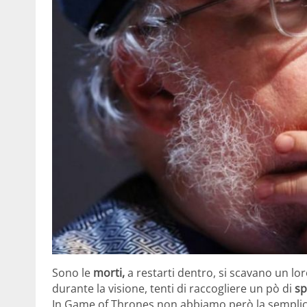
Sono le
morti,
a restarti dentro, si scavano un l
durante la visione, tenti di raccogliere un pò di
sp
In Game of Thrones non abbiamo però la semplicit