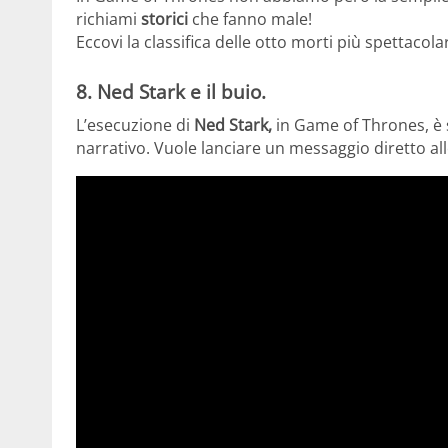
richiami
storici
che fanno male!
Eccovi la classifica delle otto morti più spettacola
8. Ned Stark e il buio.
L’esecuzione di
Ned Stark,
in Game of Thrones, è 
narrativo. Vuole lanciare un messaggio diretto al