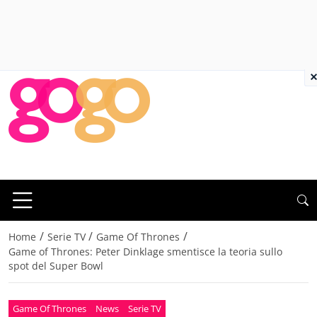
×
/
/
/
Home
Serie TV
Game Of Thrones
Game of Thrones: Peter Dinklage smentisce la teoria sullo
spot del Super Bowl
Game Of Thrones
News
Serie TV