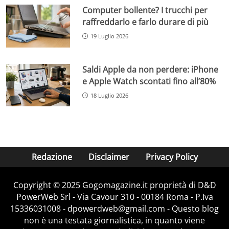
Computer bollente? I trucchi per
raffreddarlo e farlo durare di più
19 Luglio 2026
Saldi Apple da non perdere: iPhone
e Apple Watch scontati fino all’80%
18 Luglio 2026
Redazione
Disclaimer
Privacy Policy
Copyright © 2025 Gogomagazine.it proprietà di D&D
PowerWeb Srl - Via Cavour 310 - 00184 Roma - P.Iva
15336031008 - dpowerdweb@gmail.com - Questo blog
non è una testata giornalistica, in quanto viene