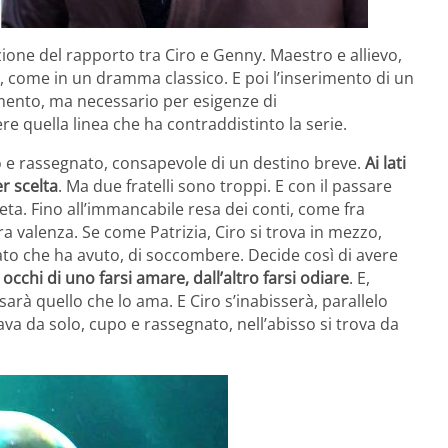
zione del rapporto tra Ciro e Genny. Maestro e allievo,
i, come in un dramma classico. E poi l’inserimento di un
amento, ma necessario per esigenze di
re quella linea che ha contraddistinto la serie.
io e rassegnato, consapevole di un destino breve.
Ai lati
r scelta
. Ma due fratelli sono troppi. E con il passare
ta. Fino all’immancabile resa dei conti, come fra
tra valenza. Se come Patrizia, Ciro si trova in mezzo,
sato che ha avuto, di soccombere. Decide così di avere
occhi di uno farsi amare, dall’altro farsi odiare
. E,
 sarà quello che lo ama. E Ciro s’inabisserà, parallelo
ava da solo, cupo e rassegnato, nell’abisso si trova da