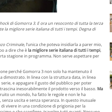
shock di Gomorra 3. E ora un resoconto di tutta la terza
a migliore serie italiana di tutti i tempi. Degna di
zo Criminale
, l’unica che poteva insidiarla a parer mio,
po a dire che è
la migliore serie italiana di tutti i tempi
,
arta stagione in programma. Non serve aspettare per
tagione perché Gomorra 3 non solo ha mantenuto il
l’ha dimostrato. In linea con la struttura data, in linea
serie, e appagare il gusto del pubblico per poter
te trascina inesorabilmente il prodotto verso il basso.
Ma
truito un mondo, ha fatto le regole e non le ha
o, senza uscita e senza speranza. In questo inusuale
i vivere in una condizione di prigionia per la
ssimo e che sconfigge, travolge tutti quanti. Nessuno