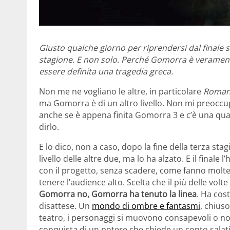
Giusto qualche giorno per riprendersi dal finale 
stagione. E non solo. Perché Gomorra è veramente l
essere definita una tragedia greca.
Non me ne vogliano le altre, in particolare
Roman
ma Gomorra è di un altro livello. Non mi preoccu
anche se è appena finita Gomorra 3 e c’è una qu
dirlo.
E lo dico, non a caso, dopo la fine della terza s
livello delle altre due, ma lo ha alzato. E il finale 
con il progetto, senza scadere, come fanno molte 
tenere l’audience alto. Scelta che il più delle vol
Gomorra no, Gomorra ha tenuto la linea
. Ha cos
disattese. Un
mondo di ombre e fantasmi
, chius
teatro, i personaggi si muovono consapevoli o no d
conquista di un potere che chiede un conto salati