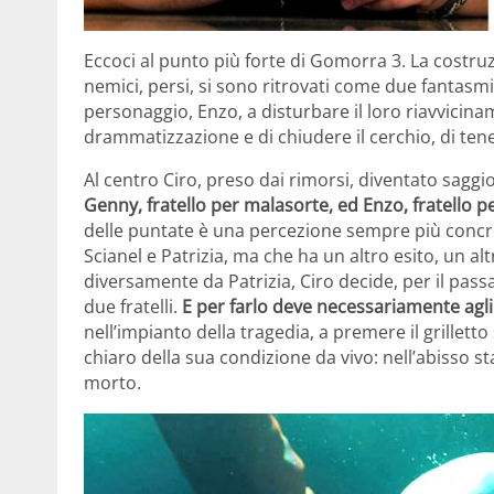
Eccoci al punto più forte di Gomorra 3. La costru
nemici, persi, si sono ritrovati come due fantasm
personaggio, Enzo, a disturbare il loro riavvicin
drammatizzazione e di chiudere il cerchio, di tene
Al centro Ciro, preso dai rimorsi, diventato sagg
Genny, fratello per malasorte, ed Enzo, fratello pe
delle puntate è una percezione sempre più concre
Scianel e Patrizia, ma che ha un altro esito, un al
diversamente da Patrizia, Ciro decide, per il pas
due fratelli.
E per farlo deve necessariamente agli 
nell’impianto della tragedia, a premere il grilletto
chiaro della sua condizione da vivo: nell’abisso st
morto.