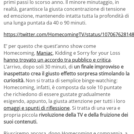
primi passi lo scorso anno. Il minore minutaggio, in
realtà, garantisce la giusta concentrazione di tensione
ed emozione, mantenendo intatta tutta la profondità di
una lunga puntata da 40 o 90 minuti.
https://twitter.com/HomecomingTV/status/10706762814
E’ per questo che quest’anno show come
Homecoming,
Maniac
, Kidding e Sorry for your Loss
hanno trovato un accordo tra pubblico e critica
.
L’arrivo, dopo soli 30 minuti, di
un finale improvviso e
inaspettato crea il giusto effetto sorpresa stimolando la
curiosità.
Non si tratta di semplice binge-watching:
Homecoming, infatti, è composta da sole 10 puntate
che richiedono di essere gustate gradualmente
esigendo, appunto, la giusta attenzione per tutti i loro
omaggi e spunti di riflessione
. Si tratta di una vera e
propria piccola
rivoluzione della TV e della fruizione dei
suoi contenuti.
Riusciremo ancora, dopo Homecoming e compagnia, a