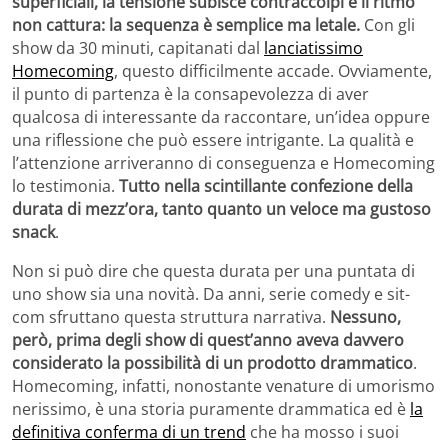
superficiali, la tensione subisce contraccolpi e il ritmo
non cattura: la sequenza è semplice ma letale.
Con gli
show da 30 minuti, capitanati dal
lanciatissimo
Homecoming
, questo difficilmente accade. Ovviamente,
il punto di partenza è la consapevolezza di aver
qualcosa di interessante da raccontare, un’idea oppure
una riflessione che può essere intrigante. La qualità e
l’attenzione arriveranno di conseguenza e Homecoming
lo testimonia.
Tutto nella scintillante confezione della
durata di mezz’ora, tanto quanto un veloce ma gustoso
snack
.
Non si può dire che questa durata per una puntata di
uno show sia una novità. Da anni, serie comedy e sit-
com sfruttano questa struttura narrativa.
Nessuno,
però, prima degli show di quest’anno aveva davvero
considerato la possibilità di un prodotto drammatico
.
Homecoming, infatti, nonostante venature di umorismo
nerissimo, è una storia puramente drammatica ed è
la
definitiva conferma di un trend
che ha mosso i suoi