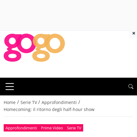
×
/
/
/
Home
Serie TV
Approfondimenti
Homecoming: il ritorno degli half-hour show
Approfondimenti
Prime Video
Serie TV