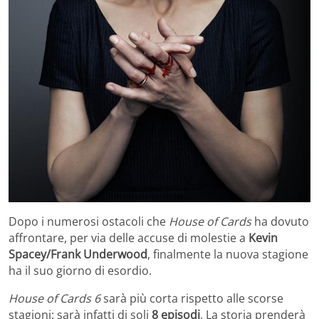
Dopo i numerosi ostacoli che
House of Cards
ha dovuto
affrontare, per via delle accuse di molestie a
Kevin
Spacey/Frank Underwood
, finalmente la nuova stagione
ha il suo giorno di esordio.
House of Cards 6
sarà più corta rispetto alle scorse
stagioni: sarà infatti di soli
8 episodi
. La storia prenderà