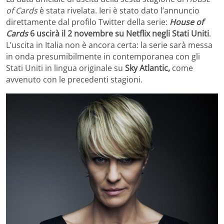
of Cards
è stata rivelata. Ieri è stato dato l’annuncio
direttamente dal profilo Twitter della serie:
House of
Cards
6 uscirà il 2 novembre su Netflix negli Stati Uniti
.
L’uscita in Italia non è ancora certa: la serie sarà messa
in onda presumibilmente in contemporanea con gli
Stati Uniti in lingua originale su
Sky Atlantic,
come
avvenuto con le precedenti stagioni.