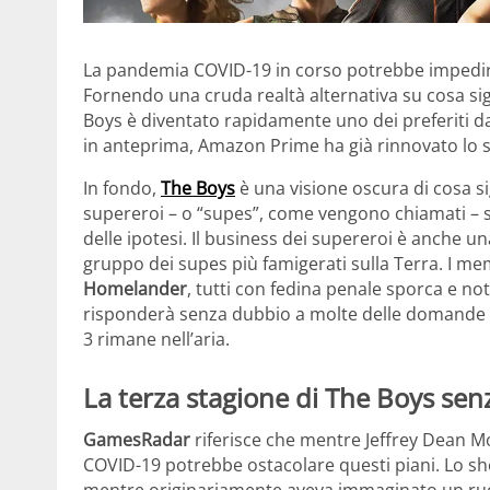
La pandemia COVID-19 in corso potrebbe impedi
Fornendo una cruda realtà alternativa su cosa sig
Boys è diventato rapidamente uno dei preferiti d
in anteprima, Amazon Prime ha già rinnovato lo s
In fondo,
The Boys
è una visione oscura di cosa s
supereroi – o “supes”, come vengono chiamati – 
delle ipotesi. Il business dei supereroi è anche 
gruppo dei supes più famigerati sulla Terra. I m
Homelander
, tutti con fedina penale sporca e noti
risponderà senza dubbio a molte delle domande ir
3 rimane nell’aria.
La terza stagione di The Boys sen
GamesRadar
riferisce che mentre Jeffrey Dean Mor
COVID-19 potrebbe ostacolare questi piani. Lo s
mentre originariamente aveva immaginato un ruolo