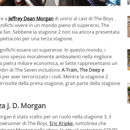
re a
Jeffrey Dean Morgan
di unirsi al cast di The Boys .
nifichi vivere in un mondo pieno di supereroi, The
ai fan. Sebbene la stagione 2 non sia ancora presentata
pettacolo per una terza stagione.
ignifichi essere un supereroe. In questo mondo, i
sono spesso moralmente ambivalenti nella migliore
una pietra miliare economica, ei Sette rappresentano un
embri di The Seven includono
A-Train, The Deep e
 per aver terrorizzato i civili. Mentre la stagione 2
risolte della prima stagione, gran parte della stagione
za J. D. Morgan
gan è stato scelto per un ruolo nella stagione 3, il
howrunner di The Boys,
Eric Kripke,
sottolinea che
 per Morgan nello show, le attuali restrizioni COVID-