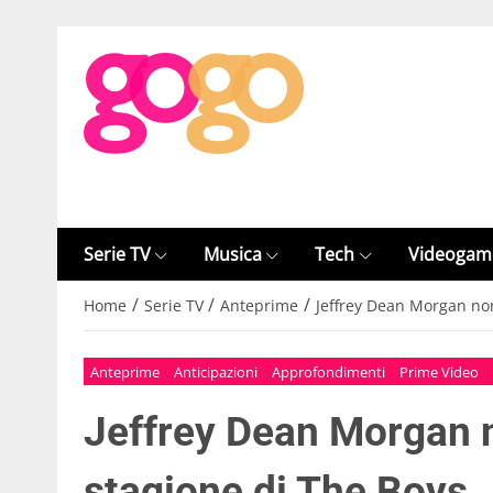
Serie TV
Musica
Tech
Videogam
/
/
/
Home
Serie TV
Anteprime
Jeffrey Dean Morgan non
Anteprime
Anticipazioni
Approfondimenti
Prime Video
Jeffrey Dean Morgan n
stagione di The Boys