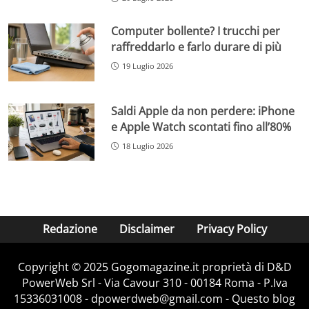
Computer bollente? I trucchi per
raffreddarlo e farlo durare di più
19 Luglio 2026
Saldi Apple da non perdere: iPhone
e Apple Watch scontati fino all’80%
18 Luglio 2026
Redazione
Disclaimer
Privacy Policy
Copyright © 2025 Gogomagazine.it proprietà di D&D
PowerWeb Srl - Via Cavour 310 - 00184 Roma - P.Iva
15336031008 - dpowerdweb@gmail.com - Questo blog