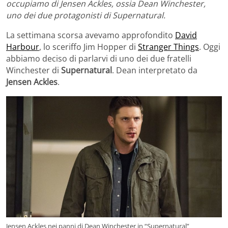
occupiamo di Jensen Ackles, ossia Dean Winchester,
uno dei due protagonisti di Supernatural.
La settimana scorsa avevamo approfondito
David
Harbour
, lo sceriffo Jim Hopper di
Stranger Things
. Oggi
abbiamo deciso di parlarvi di uno dei due fratelli
Winchester di
Supernatural
. Dean interpretato da
Jensen Ackles
.
Jensen Ackles nei panni di Dean Winchester in “Supernatural”