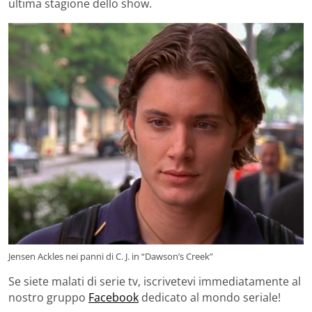
ultima stagione dello show.
Jensen Ackles nei panni di C. J. in “Dawson’s Creek”
Se siete malati di serie tv, iscrivetevi immediatamente al
nostro gruppo
Facebook
dedicato al mondo seriale!