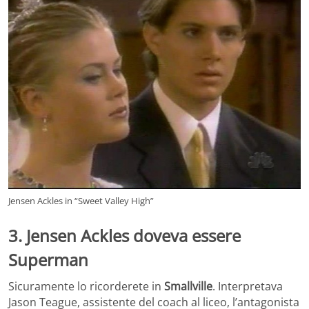
Jensen Ackles in “Sweet Valley High”
3. Jensen Ackles doveva essere
Superman
Sicuramente lo ricorderete in
Smallville
. Interpretava
Jason Teague, assistente del coach al liceo, l’antagonista