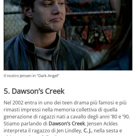
Il nostro Jensen in “Dark Angel”
5. Dawson’s Creek
Nel 2002 entra in uno dei teen drama più famosi e più
rimasti impressi nella memoria collettiva di quella
generazione di ragazzi nati a cavallo degli anni ’80 e ’90.
Stiamo parlando di
Dawson’s Creek
. Jensen Ackles
interpreta il ragazzo di Jen Lindley,
C. J.
, nella sesta e