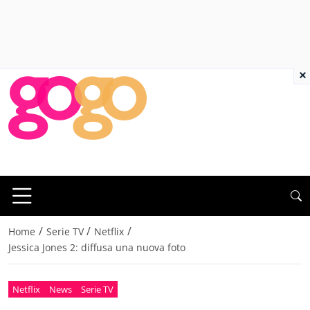
×
/
/
/
Home
Serie TV
Netflix
Jessica Jones 2: diffusa una nuova foto
Netflix
News
Serie TV