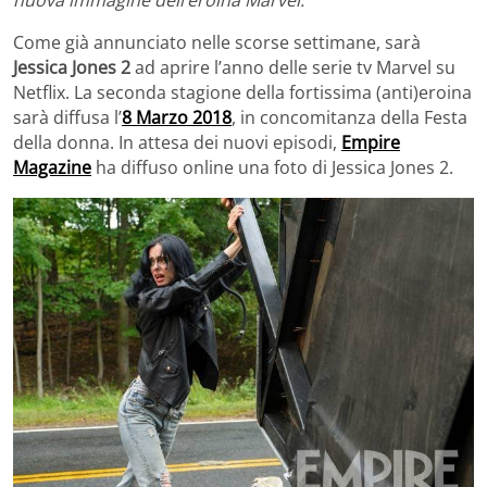
nuova immagine dell’eroina Marvel.
Come già annunciato nelle scorse settimane, sarà
Jessica Jones 2
ad aprire l’anno delle serie tv Marvel su
Netflix. La seconda stagione della fortissima (anti)eroina
sarà diffusa l’
8 Marzo 2018
, in concomitanza della Festa
della donna. In attesa dei nuovi episodi,
Empire
Magazine
ha diffuso online una foto di Jessica Jones 2.