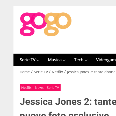
Serie TV
Musica
Tech
Videogam
/
/
/
Home
Serie TV
Netflix
Jessica Jones 2: tante donne
Netflix
News
Serie TV
Jessica Jones 2: tante
nuove foto esclusive