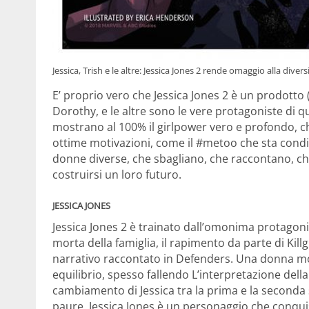
Jessica, Trish e le altre: Jessica Jones 2 rende omaggio alla diver
E’ proprio vero che Jessica Jones 2 è un prodotto (
Dorothy, e le altre sono le vere protagoniste di 
mostrano al 100% il girlpower vero e profondo, ch
ottime motivazioni, come il #metoo che sta cond
donne diverse, che sbagliano, che raccontano, c
costruirsi un loro futuro.
JESSICA JONES
Jessica Jones 2 è trainato dall’omonima protagonis
morta della famiglia, il rapimento da parte di Killg
narrativo raccontato in Defenders. Una donna most
equilibrio, spesso fallendo L’interpretazione della R
cambiamento di Jessica tra la prima e la seconda 
paure. Jessica Jones è un personaggio che conquis