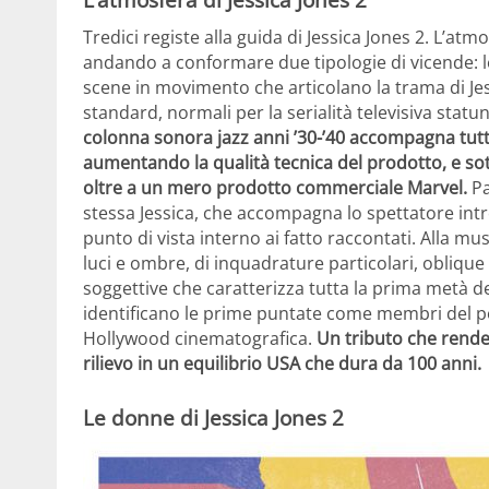
Tredici registe alla guida di Jessica Jones 2. L’atm
andando a conformare due tipologie di vicende: le i
scene in movimento che articolano la trama di Je
standard, normali per la serialità televisiva statun
colonna sonora jazz anni ’30-’40 accompagna tutti
aumentando la qualità tecnica del prodotto, e sot
oltre a un mero prodotto commerciale Marvel.
Pa
stessa Jessica, che accompagna lo spettatore int
punto di vista interno ai fatto raccontati. Alla mu
luci e ombre, di inquadrature particolari, oblique 
soggettive che caratterizza tutta la prima metà del
identificano le prime puntate come membri del pol
Hollywood cinematografica.
Un tributo che rende 
rilievo in un equilibrio USA che dura da 100 anni.
Le donne di Jessica Jones 2