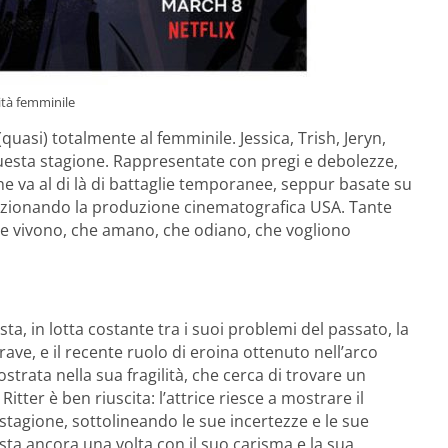
sità femminile
quasi) totalmente al femminile. Jessica, Trish, Jeryn,
questa stagione. Rappresentate con pregi e debolezze,
e va al di là di battaglie temporanee, seppur basate su
izionando la produzione cinematografica USA. Tante
he vivono, che amano, che odiano, che vogliono
ta, in lotta costante tra i suoi problemi del passato, la
rave, e il recente ruolo di eroina ottenuto nell’arco
rata nella sua fragilità, che cerca di trovare un
itter è ben riuscita: l’attrice riesce a mostrare il
stagione, sottolineando le sue incertezze e le sue
ta ancora una volta con il suo carisma e la sua