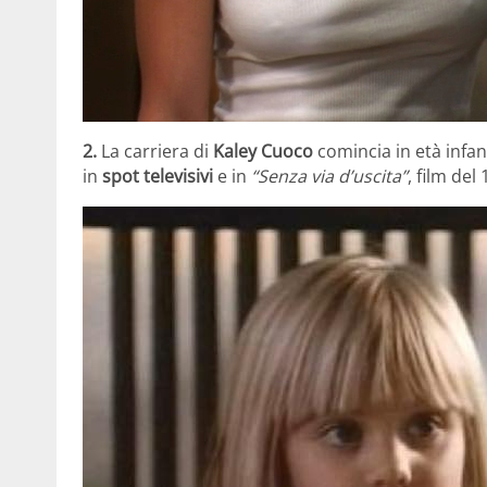
2.
La carriera di
Kaley Cuoco
comincia in età infan
in
spot televisivi
e in
“Senza via d’uscita”
, film del