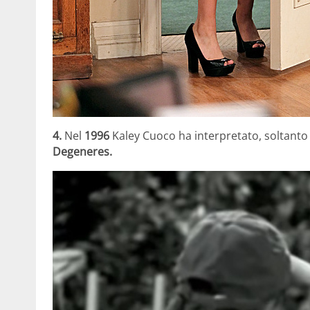
4.
Nel
1996
Kaley Cuoco ha interpretato, soltanto 
Degeneres.