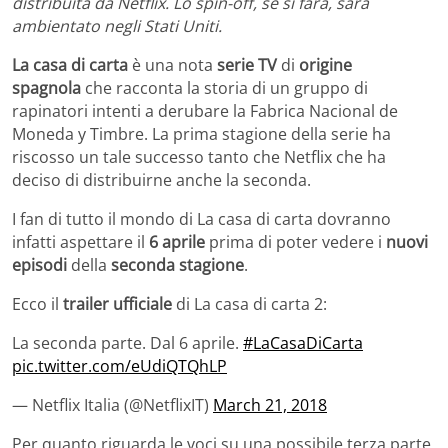
distribuita da Netflix. Lo spin-off, se si farà, sarà
ambientato negli Stati Uniti.
La casa di carta
è una nota
serie TV
di
origine
spagnola
che racconta la storia di un gruppo di
rapinatori intenti a derubare la Fabrica Nacional de
Moneda y Timbre. La prima stagione della serie ha
riscosso un tale successo tanto che Netflix che ha
deciso di distribuirne anche la seconda.
I fan di tutto il mondo di La casa di carta dovranno
infatti aspettare il
6 aprile
prima di poter vedere i
nuovi
episodi
della
seconda stagione
.
Ecco il
trailer ufficiale
di La casa di carta 2:
La seconda parte. Dal 6 aprile.
#LaCasaDiCarta
pic.twitter.com/eUdiQTQhLP
— Netflix Italia (@NetflixIT)
March 21, 2018
Per quanto riguarda le voci su una possibile terza parte