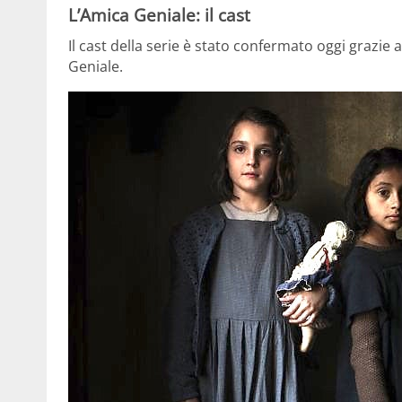
L’Amica Geniale: il cast
Il cast della serie è stato confermato oggi grazie 
Geniale.