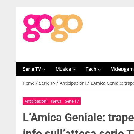
Serie TV
Musica
Tech
Videogam
/
/
/
Home
Serie TV
Anticipazioni
L’Amica Geniale: trape
Anticipazioni
News
Serie TV
L’Amica Geniale: trap
info sull’attesa serie 