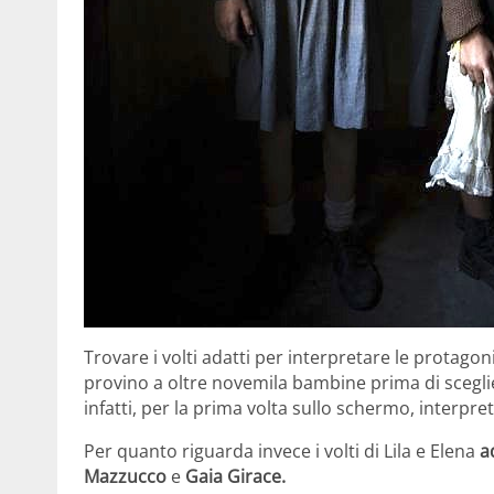
Trovare i volti adatti per interpretare le protagonis
provino a oltre novemila bambine prima di scegli
infatti, per la prima volta sullo schermo, interpr
Per quanto riguarda invece i volti di Lila e Elena
a
Mazzucco
e
Gaia Girace.