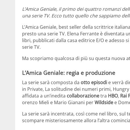
L’Amica Geniale, il primo dei quattro romanzi della
una serie TV. Ecco tutto quello che sappiamo della 
L’Amica Geniale, best seller della scrittrice itali
presto una serie TV. Elena Ferrante è diventata u
libri, pubblicati dalla casa editrice E/O e adesso
serie TV.
Ma scopriamo qualcosa di più su questa nuova att
L’Amica Geniale: regia e produzione
La serie sarà composta da
otto episodi
e verrà di
in Private, La solitudine dei numeri primi, Hungry
affidata a un’inedita
collaborazione
tra
HBO
,
Rai 
orenzo Mieli e Mario Gianani per
Wildside
e Dome
La serie sarà incentrata, così come nel libro, sul
scompare misteriosamente allora l’altra comincia a