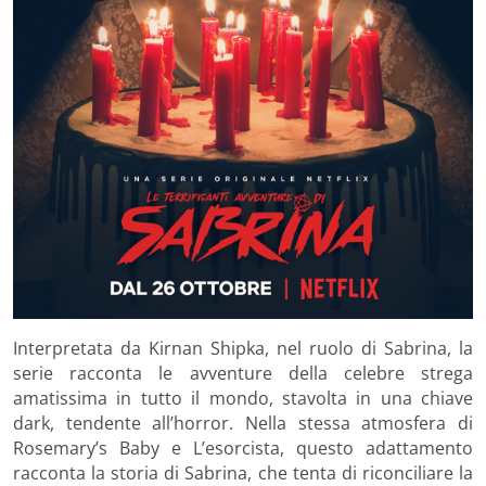
Interpretata da
Kirnan Shipka,
nel ruolo di Sabrina, la
serie racconta le avventure della celebre strega
amatissima in tutto il mondo, stavolta in una chiave
dark, tendente all’horror. Nella stessa atmosfera di
Rosemary’s Baby
e
L’esorcista
, questo adattamento
racconta la storia di Sabrina, che tenta di riconciliare la