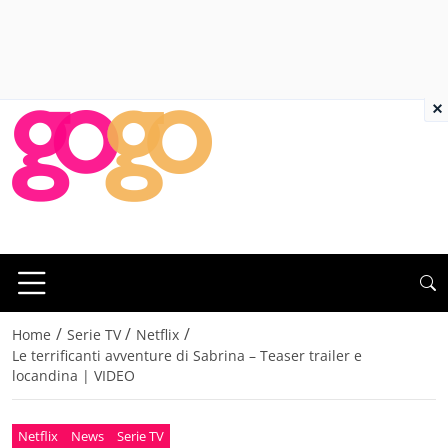
×
/
/
/
Home
Serie TV
Netflix
Le terrificanti avventure di Sabrina – Teaser trailer e
locandina | VIDEO
Netflix
News
Serie TV