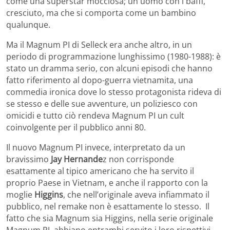
come una superstar mocciosa; un uomo con i baffi,
cresciuto, ma che si comporta come un bambino
qualunque.
Ma il Magnum PI di Selleck era anche altro, in un
periodo di programmazione lunghissimo (1980-1988): è
stato un dramma serio, con alcuni episodi che hanno
fatto riferimento al dopo-guerra vietnamita, una
commedia ironica dove lo stesso protagonista rideva di
se stesso e delle sue avventure, un poliziesco con
omicidi e tutto ciò rendeva Magnum PI un cult
coinvolgente per il pubblico anni 80.
Il nuovo Magnum PI invece, interpretato da un
bravissimo
Jay Hernande
z non corrisponde
esattamente al tipico americano che ha servito il
proprio Paese in Vietnam, e anche il rapporto con la
moglie
Higgins
, che nell’originale aveva infiammato il
pubblico, nel remake non è esattamente lo stesso. Il
fatto che sia Magnum sia Higgins, nella serie originale