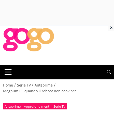
×
/
/
/
Home
Serie TV
Anteprime
Magnum PI: quando il reboot non convince
Anteprime
Approfondimenti
Serie TV