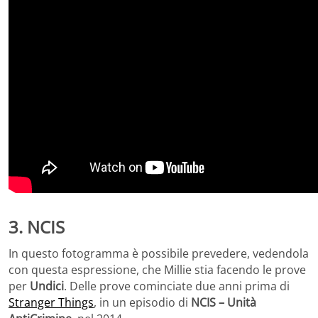
3. NCIS
In questo fotogramma è possibile prevedere, vedendola
con questa espressione, che Millie stia facendo le prove
per
Undici
. Delle prove cominciate due anni prima di
Stranger Things
, in un episodio di
NCIS – Unità