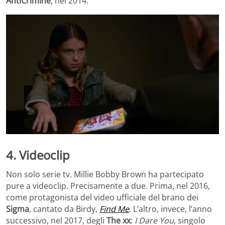
AntiCrimine
, nel 2014.
4. Videoclip
Non solo serie tv. Millie Bobby Brown ha partecipato
pure a videoclip. Precisamente a due. Prima, nel 2016,
come protagonista del video ufficiale del brano dei
Sigma
, cantato da Birdy,
Find Me
. L’altro, invece, l’anno
successivo, nel 2017, degli
The xx
:
I Dare You
, singolo