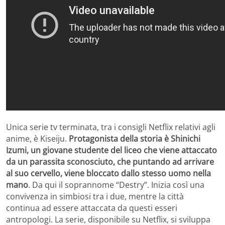
Unica serie tv terminata, tra i consigli Netflix relativi agli
anime, è Kiseiju.
Protagonista della storia è Shinichi
Izumi, un giovane studente del liceo che viene attaccato
da un parassita sconosciuto, che puntando ad arrivare
al suo cervello, viene bloccato dallo stesso uomo nella
mano
. Da qui il soprannome “Destry”. Inizia così una
convivenza in simbiosi tra i due, mentre la città
continua ad essere attaccata da questi esseri
antropologi. La serie, disponibile su Netflix, si sviluppa