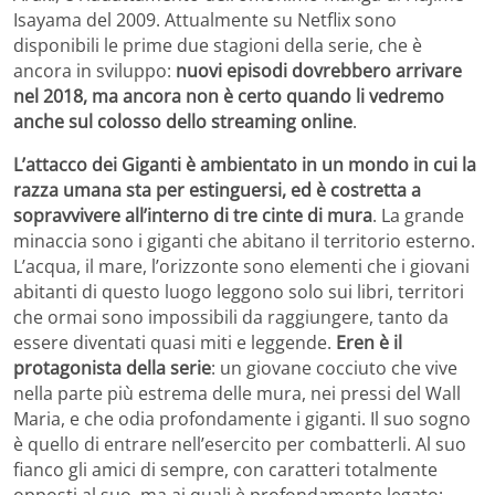
Isayama del 2009. Attualmente su Netflix sono
disponibili le prime due stagioni della serie, che è
ancora in sviluppo:
nuovi episodi dovrebbero arrivare
nel 2018, ma ancora non è certo quando li vedremo
anche sul colosso dello streaming online
.
L’attacco dei Giganti è ambientato in un mondo in cui la
razza umana sta per estinguersi, ed è costretta a
sopravvivere all’interno di tre cinte di mura
. La grande
minaccia sono i giganti che abitano il territorio esterno.
L’acqua, il mare, l’orizzonte sono elementi che i giovani
abitanti di questo luogo leggono solo sui libri, territori
che ormai sono impossibili da raggiungere, tanto da
essere diventati quasi miti e leggende.
Eren è il
protagonista della serie
: un giovane cocciuto che vive
nella parte più estrema delle mura, nei pressi del Wall
Maria, e che odia profondamente i giganti. Il suo sogno
è quello di entrare nell’esercito per combatterli. Al suo
fianco gli amici di sempre, con caratteri totalmente
opposti al suo, ma ai quali è profondamente legato: