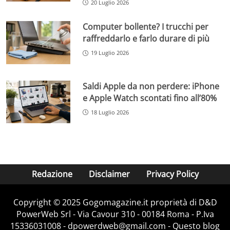
20 Luglio 2026
Computer bollente? I trucchi per
raffreddarlo e farlo durare di più
19 Luglio 2026
Saldi Apple da non perdere: iPhone
e Apple Watch scontati fino all’80%
18 Luglio 2026
Redazione
Disclaimer
Privacy Policy
Copyright © 2025 Gogomagazine.it proprietà di D&D
PowerWeb Srl - Via Cavour 310 - 00184 Roma - P.Iva
15336031008 - dpowerdweb@gmail.com - Questo blog