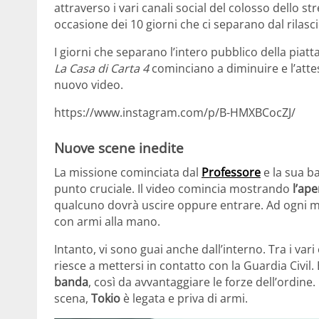
attraverso i vari canali social del colosso dello s
occasione dei 10 giorni che ci separano dal rilasc
I giorni che separano l’intero pubblico della piat
La Casa di Carta 4
cominciano a diminuire e l’att
nuovo video.
https://www.instagram.com/p/B-HMXBCocZJ/
Nuove scene inedite
La missione cominciata dal
Professore
e la sua b
punto cruciale. Il video comincia mostrando
l’ape
qualcuno dovrà uscire oppure entrare. Ad ogni mo
con armi alla mano.
Intanto, vi sono guai anche dall’interno. Tra i var
riesce a mettersi in contatto con la Guardia Civil. 
banda
, così da avvantaggiare le forze dell’ordin
scena,
Tokio
è legata e priva di armi.