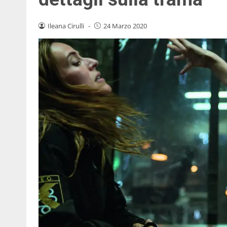
Ileana Cirulli
-
24 Marzo 2020