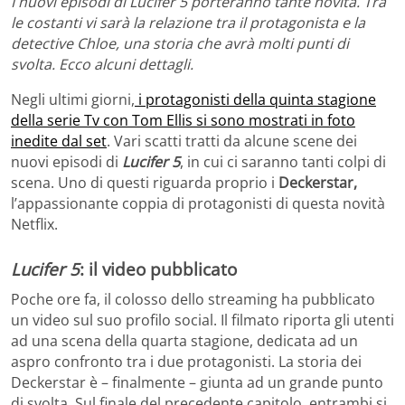
I nuovi episodi di Lucifer 5 porteranno tante novità. Tra
le costanti vi sarà la relazione tra il protagonista e la
detective Chloe, una storia che avrà molti punti di
svolta. Ecco alcuni dettagli.
Negli ultimi giorni,
i protagonisti della quinta stagione
della serie Tv con Tom Ellis si sono mostrati in foto
inedite dal set
. Vari scatti tratti da alcune scene dei
nuovi episodi di
Lucifer 5
, in cui ci saranno tanti colpi di
scena. Uno di questi riguarda proprio i
Deckerstar,
l’appassionante coppia di protagonisti di questa novità
Netflix.
Lucifer 5
: il video pubblicato
Poche ore fa, il colosso dello streaming ha pubblicato
un video sul suo profilo social. Il filmato riporta gli utenti
ad una scena della quarta stagione, dedicata ad un
aspro confronto tra i due protagonisti. La storia dei
Deckerstar è – finalmente – giunta ad un grande punto
di svolta. Sul finale del precedente capitolo, entrambi si