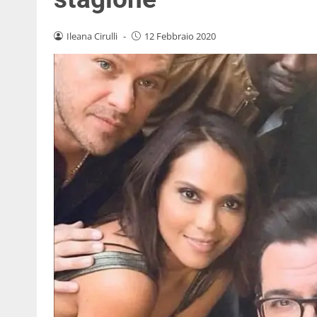
Ileana Cirulli
-
12 Febbraio 2020