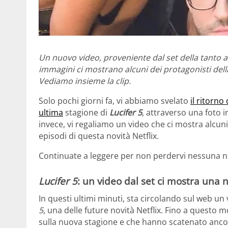
Un nuovo video, proveniente dal set della tanto at
immagini ci mostrano alcuni dei protagonisti della 
Vediamo insieme la clip.
Solo pochi giorni fa, vi abbiamo svelato
il ritorn
ultima
stagione di
Lucifer 5
, attraverso una foto i
invece, vi regaliamo un video che ci mostra alcuni
episodi di questa novità Netflix.
Continuate a leggere per non perdervi nessuna n
Lucifer 5
: un video dal set ci mostra una 
In questi ultimi minuti, sta circolando sul web un 
5
, una delle future novità Netflix. Fino a questo
sulla nuova stagione e che hanno scatenato ancor d