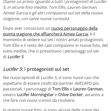
Diamo un primo sguardo a tutti i protagonisti di Lucifer
5, in alcune foto inedite. Tom Ellis, Lauren German,
Aimee Garcia e gli altri compaiono sul set della nuova
stagione, con tante nuove curiosità.
Dopo aver conosciuto un
nuovo personaggio della
quinta stagione che affiancherà Aimee Garcia
, è il
momento di vedere sul set i nostri amati protagonisti.
Tom Ellis e il resto del cast compaiono in nuove foto, del
tutto inedite, che ci presentano i personaggi sul set
di
Lucifer 5
.
Lucifer 5
: i protagonisti sul set
Nei nuovi episodi di
Lucifer 5,
vi sono nuovi casi che
aspettano di essere risolti dai partner dell’LAPD più
passionali. I personaggi di
Tom Ellis
e
Lauren German
,
ovvero
Lucifer Morningstar
e
Chloe Decker
, avranno a
che fare con nuovi crimini da risolvere.
In queste nuove foto, vi sono alcune delle scene dei