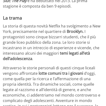
Slut: The Play
e ha debuttato nel 2013. La prima
stagione è composta da ben 9 episodi.
La trama
La storia di questa novità Netflix ha svolgimento a New
York, precisamente nel quartiere di
Brooklyn.
I
protagonisti sono cinque bizzarri studenti, che il più
grande liceo pubblico della zona. Le loro storie si
incastrano in un intreccio di esperienze e vicende, che
interessano alcuni dei maggiori
temi legati all’età
dell’adolescenza
.
Attraverso le storie personali di questi cinque liceali
vengono affrontate
lotte comuni tra i giovani
d’oggi,
come quella per la ricerca e l’affermazione di una
propria identità. Tra dinamiche sociali, come quelle
legate al razzismo e all’identità di genere, e anche
economiche, ci addentriamo nel mondo controverso e
complicato degli adolescenti. Avventure in mondo
caotico, in cui i protagonisti lottano per il successo, la