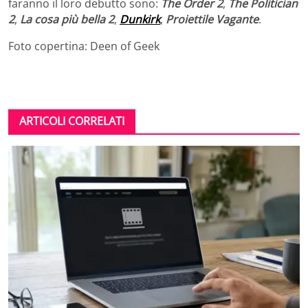
faranno il loro debutto sono:
The Order 2
,
The Politician
2
,
La cosa più bella 2
,
Dunkirk
,
Proiettile Vagante
.
Foto copertina: Deen of Geek
ARTICOLI CORRELATI