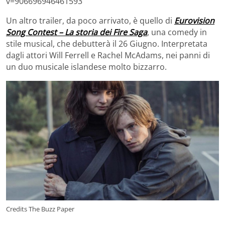
v=906696946461593
Un altro trailer, da poco arrivato, è quello di
Eurovision
Song Contest – La storia dei Fire Saga
, una comedy in
stile musical, che debutterà il 26 Giugno. Interpretata
dagli attori Will Ferrell e Rachel McAdams, nei panni di
un duo musicale islandese molto bizzarro.
Credits The Buzz Paper