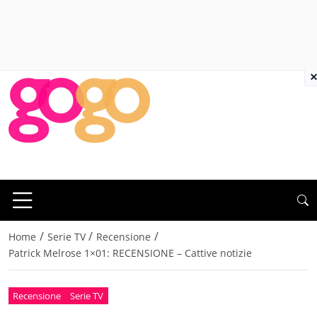
×
/
/
/
Home
Serie TV
Recensione
Patrick Melrose 1×01: RECENSIONE – Cattive notizie
Recensione
Serie TV