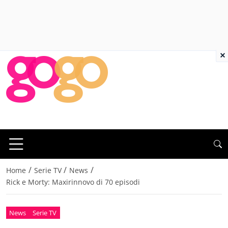
×
/
/
/
Home
Serie TV
News
Rick e Morty: Maxirinnovo di 70 episodi
News
Serie TV