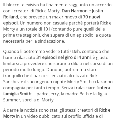
Il blocco televisivo ha finalmente raggiunto un accordo
con i creatori di Rick e Morty,
Dan Harmon
e
Justin
Roiland
, che prevede un maxirinnovo di
70 nuovi
episodi
. Un numero non casuale perché porterà Rick e
Morty a un totale di 101 (contando pure quelli delle
prime tre stagioni), che supera di un episodio la quota
necessaria per la sindacazione.
Quando li potremmo vedere tutti? Beh, contando che
hanno rilasciato
31 episodi nel giro di 4 anni
, è giusto
limitarsi a prevedere che saranno diluiti nel corso di un
periodo molto lungo. Dunque, potremmo stare
tranquilli che il pazzo scienziato alcolizzato Rick
Sanchez e il suo ingenuo nipote Morty Smith ci faranno
compagnia per tanto tempo. Senza tralasciare
l’intera
famiglia Smith
: il padre Jerry, la madre Beth e la figlia
Summer, sorella di Morty.
A darne la notizia sono stati gli stessi creatori di
Rick e
Morty
in un video pubblicato sul profilo ufficiale di