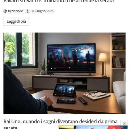
Ballarò su Rai Tre: il dibattito che accende la serata
Redazione
30 Giugno 2026
Leggi di più
Rai Uno, quando i sogni diventano desideri da prima
serata