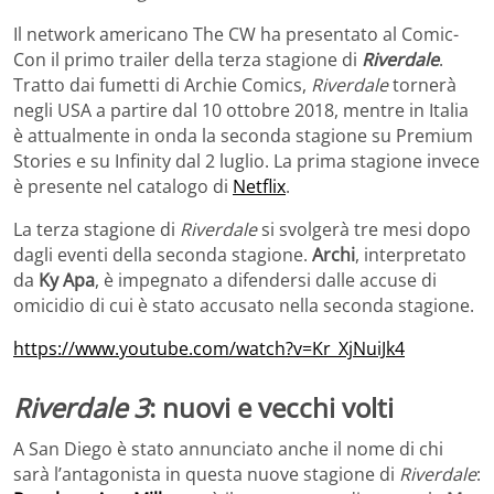
Il network americano The CW ha presentato al Comic-
Con il primo trailer della terza stagione di
Riverdale
.
Tratto dai fumetti di Archie Comics,
Riverdale
tornerà
negli USA a partire dal 10 ottobre 2018, mentre in Italia
è attualmente in onda la seconda stagione su Premium
Stories e su Infinity dal 2 luglio. La prima stagione invece
è presente nel catalogo di
Netflix
.
La terza stagione di
Riverdale
si svolgerà tre mesi dopo
dagli eventi della seconda stagione.
Archi
, interpretato
da
Ky Apa
, è impegnato a difendersi dalle accuse di
omicidio di cui è stato accusato nella seconda stagione.
https://www.youtube.com/watch?v=Kr_XjNuiJk4
Riverdale 3
: nuovi e vecchi volti
A San Diego è stato annunciato anche il nome di chi
sarà l’antagonista in questa nuove stagione di
Riverdale
: