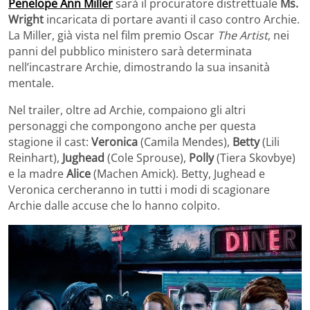
Penelope Ann Miller
sarà il procuratore distrettuale
Ms.
Wright
incaricata di portare avanti il caso contro Archie.
La Miller, già vista nel film premio Oscar
The Artist
, nei
panni del pubblico ministero sarà determinata
nell’incastrare Archie, dimostrando la sua insanità
mentale.
Nel trailer, oltre ad Archie, compaiono gli altri
personaggi che compongono anche per questa
stagione il cast:
Veronica
(Camila Mendes),
Betty
(Lili
Reinhart),
Jughead
(Cole Sprouse),
Polly
(Tiera Skovbye)
e la madre
Alice
(Machen Amick). Betty, Jughead e
Veronica cercheranno in tutti i modi di scagionare
Archie dalle accuse che lo hanno colpito.