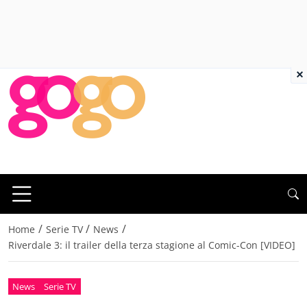
×
/
/
/
Home
Serie TV
News
Riverdale 3: il trailer della terza stagione al Comic-Con [VIDEO]
News
Serie TV