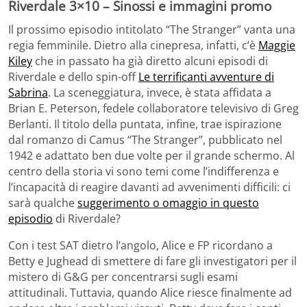
Riverdale 3×10 – Sinossi e immagini promo
Il prossimo episodio intitolato “The Stranger” vanta una
regia femminile. Dietro alla cinepresa, infatti, c’è
Maggie
Kiley
che in passato ha già diretto alcuni episodi di
Riverdale e dello spin-off
Le terrificanti avventure di
Sabrina
. La sceneggiatura, invece, è stata affidata a
Brian E. Peterson, fedele collaboratore televisivo di Greg
Berlanti. Il titolo della puntata, infine, trae ispirazione
dal romanzo di Camus “The Stranger”, pubblicato nel
1942 e adattato ben due volte per il grande schermo. Al
centro della storia vi sono temi come l’indifferenza e
l’incapacità di reagire davanti ad avvenimenti difficili: ci
sarà qualche
suggerimento o omaggio in questo
episodio
di Riverdale?
Con i test SAT dietro l’angolo, Alice e FP ricordano a
Betty e Jughead di smettere di fare gli investigatori per il
mistero di G&G per concentrarsi sugli esami
attitudinali. Tuttavia, quando Alice riesce finalmente ad