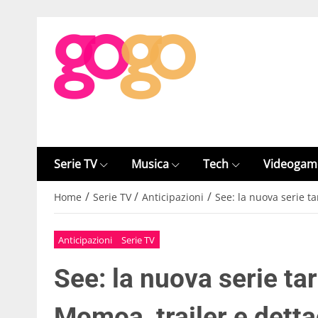
Serie TV
Musica
Tech
Videogam
/
/
/
Home
Serie TV
Anticipazioni
See: la nuova serie t
Anticipazioni
Serie TV
See: la nuova serie ta
Momoa, trailer e detta