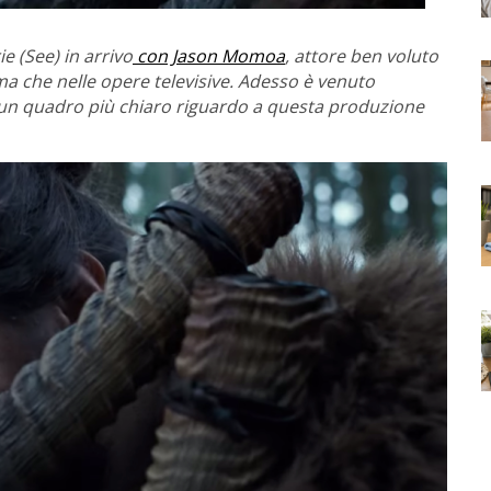
e (See) in arrivo
con Jason Momoa
, attore ben voluto
ma che nelle opere televisive. Adesso è venuto
un quadro più chiaro riguardo a questa produzione