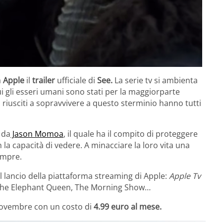
a
Apple
il
trailer
ufficiale di
See.
La serie tv si ambienta
ui gli esseri umani sono stati per la maggiorparte
o riusciti a sopravvivere a questo sterminio hanno tutti
 da
Jason Momoa
, il quale ha il compito di proteggere
a capacità di vedere. A minacciare la loro vita una
sempre.
l lancio della piattaforma streaming di Apple:
Apple Tv
 The Elephant Queen, The Morning Show…
 novembre con un costo di
4.99 euro al mese.