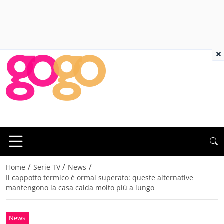
×
/
/
/
Home
Serie TV
News
Il cappotto termico è ormai superato: queste alternative
mantengono la casa calda molto più a lungo
News