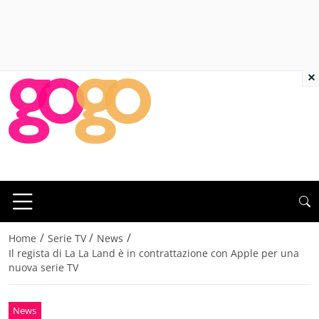
×
/
/
/
Home
Serie TV
News
Il regista di La La Land è in contrattazione con Apple per una
nuova serie TV
News