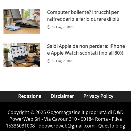
Computer bollente? I trucchi per
raffreddarlo e farlo durare di più
19 Luglio 2026
Saldi Apple da non perdere: iPhone
e Apple Watch scontati fino all’80%
18 Luglio 2026
Redazione
Disclaimer
Privacy Policy
Copyright © 2025 Gogomagazine.it proprietà di D&D
PowerWeb Srl - Via Cavour 310 - 00184 Roma - P.Iva
15336031008 - dpowerdweb@gmail.com - Questo blog