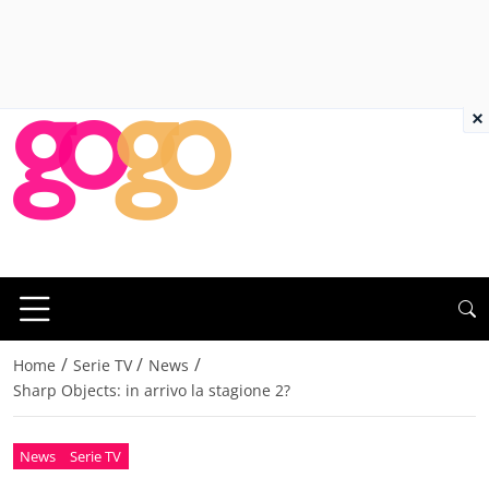
×
/
/
/
Home
Serie TV
News
Sharp Objects: in arrivo la stagione 2?
News
Serie TV