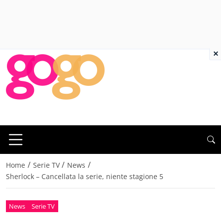
×
/
/
/
Home
Serie TV
News
Sherlock – Cancellata la serie, niente stagione 5
News
Serie TV